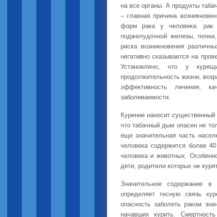
на все органы. А продукты таб
– главная причина возникновен
форм рака у человека: рак л
поджелудочной железы, почки
риска возникновения различн
негативно сказывается на пров
Установлено, что у курящ
продолжительность жизни, возр
эффективность лечения, ка
заболеваемости.
Курение наносит существенный 
что табачный дым опасен не тол
еще значительная часть насел
человека содержится более 40
человека и животных. Особенн
дети, родители которых не кур
Значительное содержание в 
определяет тесную связь кур
опасность заболеть раком зна
начавших курить. Смертность