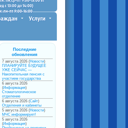
и: пн,ср-пт 9:00-13:00 вт
ед с 13:00 до 14:00)
: пн-пт 9:00-16:00
раждан
Услуги
Последние
обновления
7 августа 2026 (
Новости
)
ПЛАНИРУЙТЕ БУДУЩЕЕ
УЖЕ СЕЙЧАС —
Накопительная пенсия с
участием государства
6 августа 2026
(
Информация
)
Стоматологическое
отделение
6 августа 2026 (
Сайт
)
Отделения и кабинеты
5 августа 2026 (
Новости
)
МЧС информирует!
5 августа 2026
(
Информация
)
Прейскурант на прививки