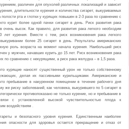
 курением, различен для опухолей различных локализаций и зависит
курения, длительности курения и количества сигарет, выкуриваемых
а полости рта и глотки у курящих повышен в 2-3 раза по сравнению с
кто курит более одной пачки сигарет в день. Риск развития рака
ов очень высок. Как правило, для развития рака легкого необходим
0 лет курения. Вместе с тем, риск возникновения рака легкого
 выкуривании более 25 сигарет в день. Результаты американских
жную роль возраста на момент начала курения. Наибольший риск
ечен у мужчин, начавших курить до 15 лет. Риск возникновения рака
х по сравнению с некурящими, а риск рака желудка – в 1,5 раза.
что курящие наносят существенный урон не только собственному
ужающих, делая их пассивными курильщиками. Американские и
что пребывание в накуренном помещении в течение рабочего дня
му же риску заболеваний, как человека, выкурившего по 5 сигарет в
егорически противопоказано не только курение, но и пребывание в
вязи с установленной высокой чувствительностью плода к
ким воздействиям .
гареты и безопасного уровня курения. Единственным наиболее
ия опасности для здоровья остается прекращение и отказ от