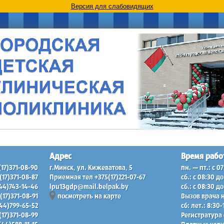
Версия для слабовидящих
Адрес
Время рабо
(17)371-08-90
г.Минск, ул. Кижеватова, 5
пн. — пт.: c 0
(17)371-08-87
Приемная тел +375(17)221-07-67
сб.: c 08:30 д
44)743-14-46
lpu13gdp@mail.belpak.by
сб.: c 08:30 д
(17)371-08-91
посмотреть на карте
Вызов врача н
44)799-65-52
сб: лет.: 8:30
(17)371-08-99
Регистратура 