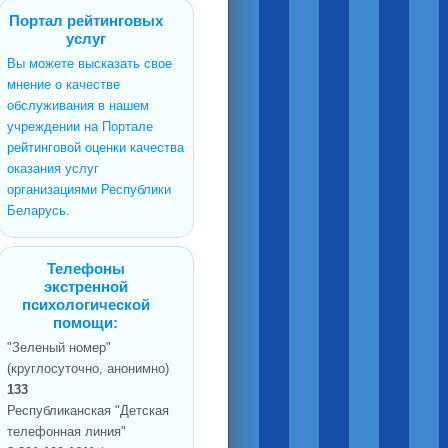
Портал рейтинговых
услуг
Вы можете высказать свое
мнение о качестве
обслуживания в нашем
учреждении на Портале
рейтинговой оценки качества
оказания услуг
организациями Республики
Беларусь.
Телефоны
экстренной
психологической
помощи:
"Зеленый номер"
(круглосуточно, анонимно)
133
Республиканская "Детская
телефонная линия"