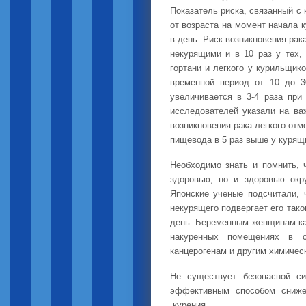
Показатель риска, связанный с
от возраста на момент начала 
в день. Риск возникновения рак
некурящими и в 10 раз у тех, 
гортани и легкого у курильщик
временной период от 10 до 3
увеличивается в 3-4 раза при
исследователей указали на ва
возникновения рака легкого отм
пищевода в 5 раз выше у курящи
Необходимо знать и помнить, 
здоровью, но и здоровью окр
Японские ученые подсчитали, 
некурящего подвергает его тако
день. Беременным женщинам кат
накуренных помещениях в с
канцерогенам и другим химичес
Не существует безопасной си
эффективным способом снижен
курения.