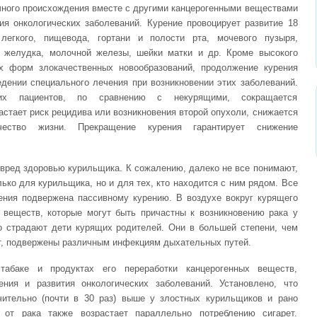
ачного происхождения вместе с другими канцерогенными веществами
ия онкологических заболеваний. Курение провоцирует развитие 18
егкого, пищевода, гортани и полости рта, мочевого пузыря,
, желудка, молочной железы, шейки матки и др. Кроме высокого
ых форм злокачественных новообразований, продолжение курения
едении специального лечения при возникновении этих заболеваний.
их пациентов, по сравнению с некурящими, сокращается
астает риск рецидива или возникновения второй опухоли, снижается
чество жизни. Прекращение курения гарантирует снижение
вред здоровью курильщика. К сожалению, далеко не все понимают,
ько для курильщика, но и для тех, кто находится с ним рядом. Все
ения подвержена пассивному курению. В воздухе вокруг курящего
 веществ, которые могут быть причастны к возникновению рака у
о страдают дети курящих родителей. Они в большей степени, чем
ят, подвержены различным инфекциям дыхательных путей.
табаке и продуктах его переработки канцерогенных веществ,
ения и развития онкологических заболеваний. Установлено, что
чительно (почти в 30 раз) выше у злостных курильщиков и рано
 от рака также возрастает параллельно потреблению сигарет.