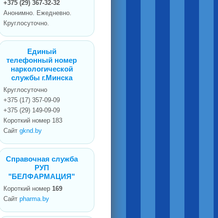
+375 (29) 367-32-32
Анонимно. Ежедневно.
Круглосуточно.
Единый
телефонный номер
наркологической
службы г.Минска
Круглосуточно
+375 (17) 357-09-09
+375 (29) 149-09-09
Короткий номер 183
Сайт
gknd.by
Справочная служба
РУП
"БЕЛФАРМАЦИЯ"
Короткий номер
169
Сайт
pharma.by