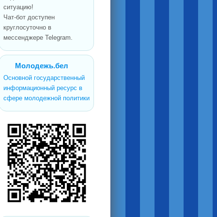
ситуацию!
Чат-бот доступен
круглосуточно в
мессенджере Telegram.
Молодежь.бел
Основной государственный
информационный ресурс в
сфере молодежной политики