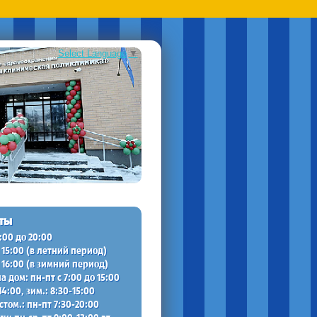
Select Language
▼
ты
7:00 до 20:00
о 15:00 (в летний период)
о 16:00 (в зимний период)
а дом: пн-пт с 7:00 до 15:00
-14:00, зим.: 8:30-15:00
стом.: пн-пт 7:30-20:00