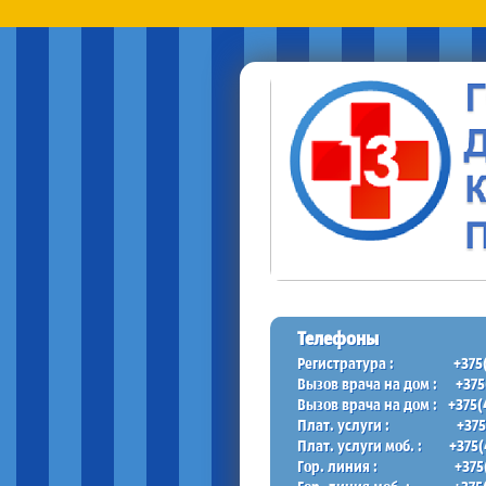
Телефоны
Регистратура :
+375
Вызов врача на дом :
+375
Вызов врача на дом :
+375(
Плат. услуги :
+375
Плат. услуги моб. :
+375(
Гор. линия :
+375