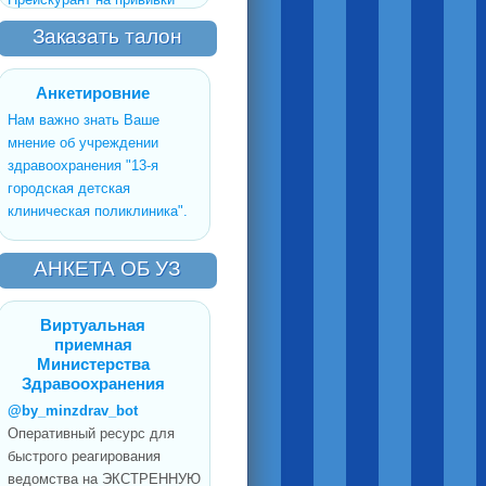
Заказать талон
Анкетировние
Нам важно знать Ваше
мнение об учреждении
здравоохранения "13-я
городская детская
клиническая поликлиника".
АНКЕТА ОБ УЗ
Виртуальная
приемная
Министерства
Здравоохранения
@by_minzdrav_bot
Оперативный ресурс для
быстрого реагирования
ведомства на ЭКСТРЕННУЮ