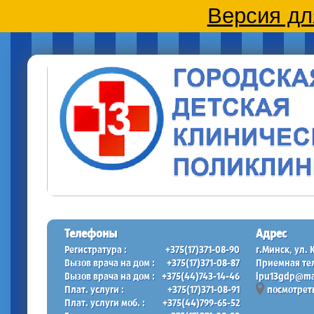
Версия дл
Телефоны
Адрес
Регистратура :
+375(17)371-08-90
г.Минск, ул. 
Вызов врача на дом :
+375(17)371-08-87
Приемная тел
Вызов врача на дом :
+375(44)743-14-46
lpu13gdp@mai
Плат. услуги :
+375(17)371-08-91
посмотреть
Плат. услуги моб. :
+375(44)799-65-52